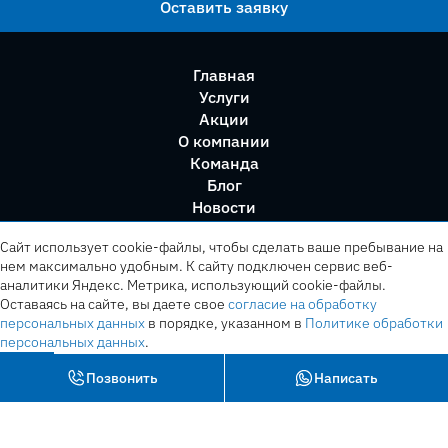
Оставить заявку
Главная
Услуги
Акции
О компании
Команда
Блог
Новости
Правила сервиса
Сайт использует cookie-файлы, чтобы сделать ваше пребывание на
нем максимально удобным. К cайту подключен сервис веб-
аналитики Яндекс. Метрика, использующий cookie-файлы.
Оставаясь на сайте, вы даете свое
согласие на обработку
персональных данных
в порядке, указанном в
Политике обработки
персональных данных
.
OK
Позвонить
Написать