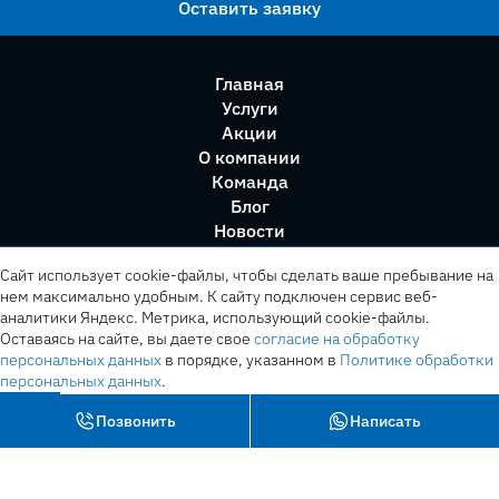
Оставить заявку
Главная
Услуги
Акции
О компании
Команда
Блог
Новости
Правила сервиса
Сайт использует cookie-файлы, чтобы сделать ваше пребывание на
нем максимально удобным. К cайту подключен сервис веб-
аналитики Яндекс. Метрика, использующий cookie-файлы.
Оставаясь на сайте, вы даете свое
согласие на обработку
персональных данных
в порядке, указанном в
Политике обработки
персональных данных
.
OK
Позвонить
Написать