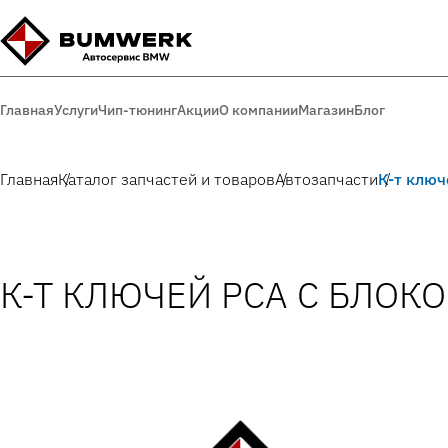
Главная
Услуги
Чип-тюнинг
Акции
О компании
Магазин
Блог
Главная
Каталог запчастей и товаров
Автозапчасти
К-т ключ
К-Т КЛЮЧЕЙ PCA С БЛОК