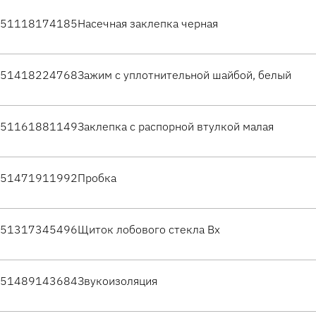
51118174185
Насечная заклепка черная
51418224768
Зажим с уплотнительной шайбой, белый
51161881149
Заклепка с распорной втулкой малая
51471911992
Пробка
51317345496
Щиток лобового стекла Вх
51489143684
Звукоизоляция