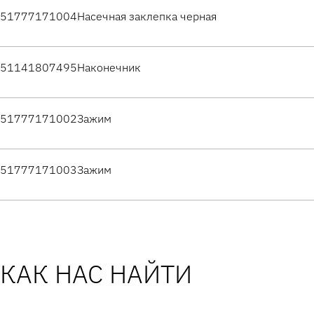
51777171004
Насечная заклепка черная
51141807495
Наконечник
51777171002
Зажим
51777171003
Зажим
КАК НАС НАЙТИ