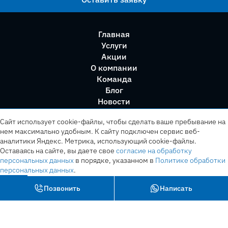
Главная
Услуги
Акции
О компании
Команда
Блог
Новости
Правила сервиса
Сайт использует cookie-файлы, чтобы сделать ваше пребывание на
нем максимально удобным. К cайту подключен сервис веб-
аналитики Яндекс. Метрика, использующий cookie-файлы.
Оставаясь на сайте, вы даете свое
согласие на обработку
персональных данных
в порядке, указанном в
Политике обработки
персональных данных
.
OK
Позвонить
Написать