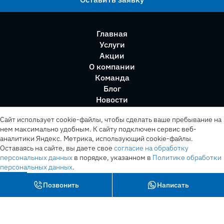
Главная
Услуги
Акции
О компании
Команда
Блог
Новости
Правила сервиса
Сайт использует cookie-файлы, чтобы сделать ваше пребывание на
нем максимально удобным. К cайту подключен сервис веб-
аналитики Яндекс. Метрика, использующий cookie-файлы.
Оставаясь на сайте, вы даете свое
согласие на обработку
персональных данных
в порядке, указанном в
Политике обработки
персональных данных
.
OK
Позвонить
Написать