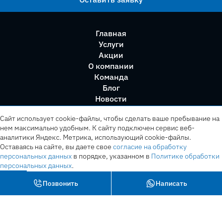
Главная
Услуги
Акции
О компании
Команда
Блог
Новости
Правила сервиса
Сайт использует cookie-файлы, чтобы сделать ваше пребывание на
нем максимально удобным. К cайту подключен сервис веб-
аналитики Яндекс. Метрика, использующий cookie-файлы.
Оставаясь на сайте, вы даете свое
согласие на обработку
персональных данных
в порядке, указанном в
Политике обработки
персональных данных
.
OK
Позвонить
Написать