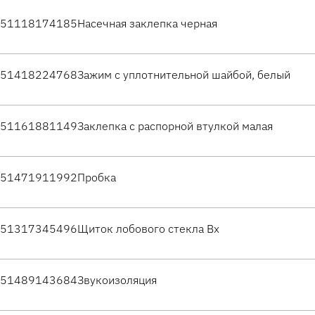
51118174185
Насечная заклепка черная
51418224768
Зажим с уплотнительной шайбой, белый
51161881149
Заклепка с распорной втулкой малая
51471911992
Пробка
51317345496
Щиток лобового стекла Вх
51489143684
Звукоизоляция