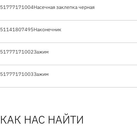
51777171004
Насечная заклепка черная
51141807495
Наконечник
51777171002
Зажим
51777171003
Зажим
КАК НАС НАЙТИ