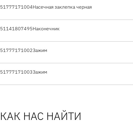
51777171004
Насечная заклепка черная
51141807495
Наконечник
51777171002
Зажим
51777171003
Зажим
КАК НАС НАЙТИ