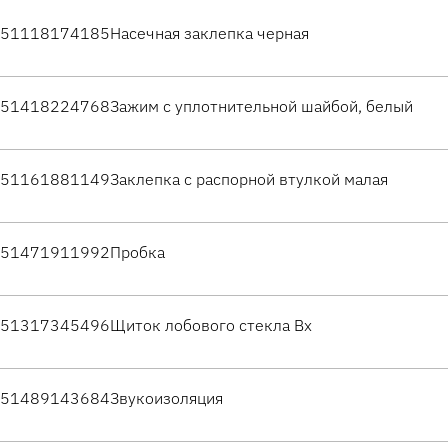
51118174185
Насечная заклепка черная
51418224768
Зажим с уплотнительной шайбой, белый
51161881149
Заклепка с распорной втулкой малая
51471911992
Пробка
51317345496
Щиток лобового стекла Вх
51489143684
Звукоизоляция