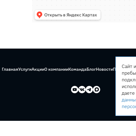
Сайт 
Главная
Услуги
Акции
О компании
Команда
Блог
Новости
Правила с
пребы
подкл
испол
даете
данны
персо