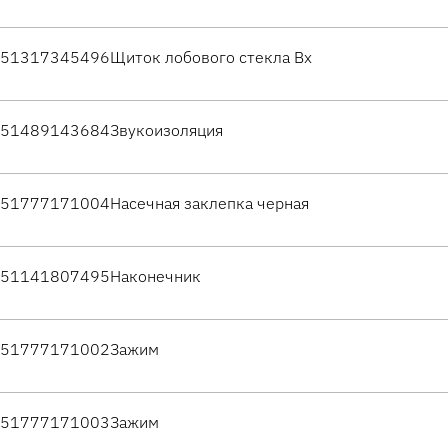
51317345496
Щиток лобового стекла Вх
51489143684
Звукоизоляция
51777171004
Насечная заклепка черная
51141807495
Наконечник
51777171002
Зажим
51777171003
Зажим