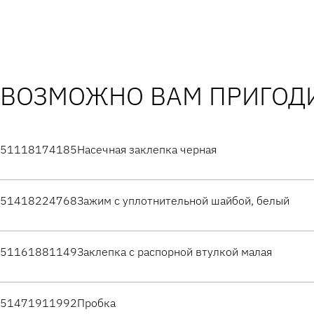
ВОЗМОЖНО ВАМ ПРИГОДИ
51118174185
Насечная заклепка черная
51418224768
Зажим с уплотнительной шайбой, белый
51161881149
Заклепка с распорной втулкой малая
51471911992
Пробка