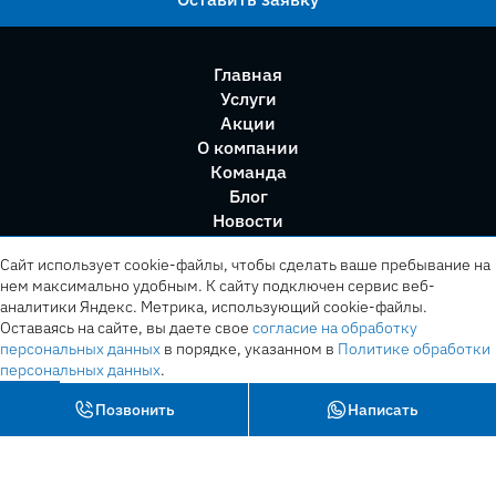
Главная
Услуги
Акции
О компании
Команда
Блог
Новости
Правила сервиса
Сайт использует cookie-файлы, чтобы сделать ваше пребывание на
нем максимально удобным. К cайту подключен сервис веб-
аналитики Яндекс. Метрика, использующий cookie-файлы.
Оставаясь на сайте, вы даете свое
согласие на обработку
персональных данных
в порядке, указанном в
Политике обработки
персональных данных
.
OK
Позвонить
Написать