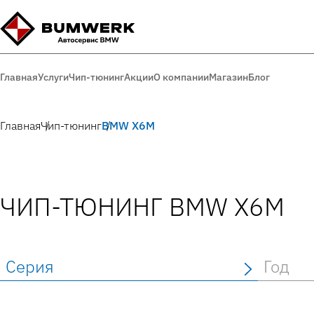
Главная
Услуги
Чип-тюнинг
Акции
О компании
Магазин
Блог
Главная
Чип-тюнинг
BMW X6M
ЧИП-ТЮНИНГ BMW X6M