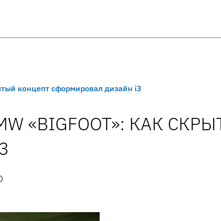
ытый концепт сформировал дизайн i3
MW «BIGFOOT»: КАК СКР
3
О