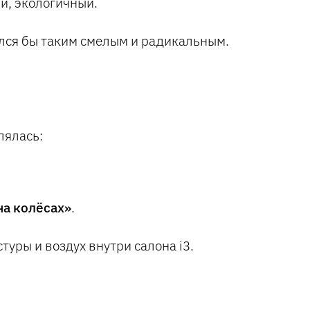
й, экологичный.
ился бы таким смелым и радикальным.
лялась:
на колёсах»
.
уры и воздух внутри салона i3.