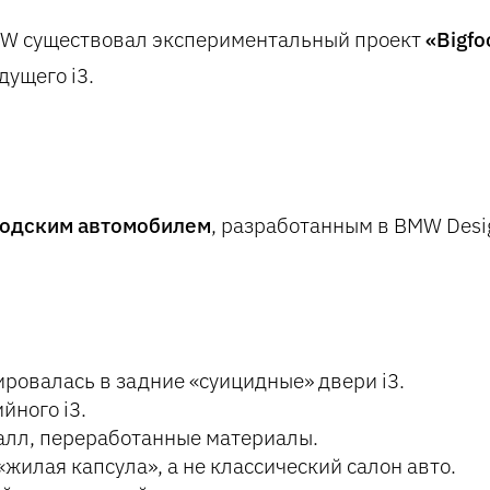
 BMW существовал экспериментальный проект
«Bigfo
дущего i3.
одским автомобилем
, разработанным в BMW Desi
ровалась в задние «суицидные» двери i3.
йного i3.
алл, переработанные материалы.
жилая капсула», а не классический салон авто.