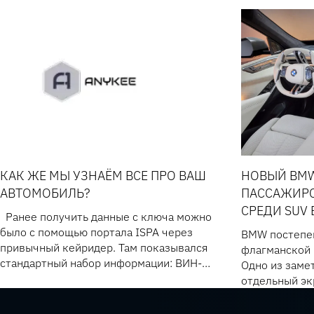
КАК ЖЕ МЫ УЗНАЁМ ВСЕ ПРО ВАШ
НОВЫЙ BMW
АВТОМОБИЛЬ?
ПАССАЖИРС
СРЕДИ SUV
Ранее получить данные с ключа можно
было с помощью портала ISPA через
BMW постепен
привычный кейридер. Там показывался
флагманской 
стандартный набор информации: ВИН-
Одно из заме
номер, пробег, общая информация про
отдельный эк
авто, данные о владельце и прочее. Так
пассажира, ко
же, с помощью этого инструм
новом BMW X5